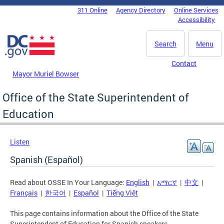
Skip to main content
311 Online
Agency Directory
Online Services
DC Agency Top Menu
Accessibility
Search
Menu
Contact
Mayor Muriel Bowser
Office of the State Superintendent of
Education
Listen
Spanish (Español)
Read about OSSE In Your Language:
English
|
አማርኛ
|
中文
|
Français
|
한국어
|
Español
|
Tiếng Việt
This page contains information about the Office of the State
Superintendent of Education for Spanish speakers.