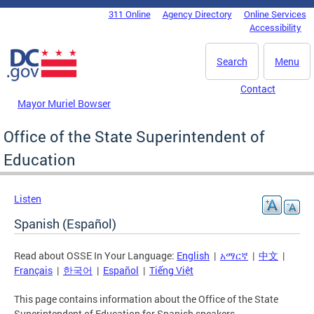
Skip to main content
311 Online
Agency Directory
Online Services
DC Agency Top Menu
Accessibility
Search
Menu
Contact
Mayor Muriel Bowser
Office of the State Superintendent of
Education
Listen
Spanish (Español)
Read about OSSE In Your Language:
English
|
አማርኛ
|
中文
|
Français
|
한국어
|
Español
|
Tiếng Việt
This page contains information about the Office of the State
Superintendent of Education for Spanish speakers.