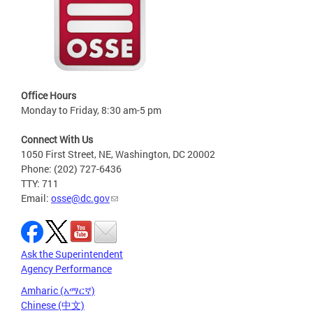
Office Hours
Monday to Friday, 8:30 am-5 pm
Connect With Us
1050 First Street, NE, Washington, DC 20002
Phone: (202) 727-6436
TTY: 711
Email:
osse@dc.gov
Ask the Superintendent
Agency Performance
Amharic (አማርኛ)
Chinese (中文)