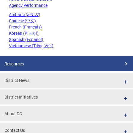
Agency Performance
Amharic (አማርኛ)
Chinese (中文)
French (Français)
Korean (한국어)
Spanish (Español)
Vietnamese (Tiếng Việt)
Resources
District News
District Initiatives
About DC
Contact Us