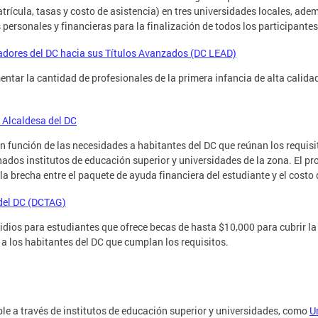
atrícula, tasas y costo de asistencia) en tres universidades locales, adem
personales y financieras para la finalización de todos los participantes
adores del DC hacia sus Títulos Avanzados (DC LEAD)
tar la cantidad de profesionales de la primera infancia de alta calidad
 Alcaldesa del DC
n función de las necesidades a habitantes del DC que reúnan los requisi
ados institutos de educación superior y universidades de la zona. El p
 la brecha entre el paquete de ayuda financiera del estudiante y el costo 
 del DC (DCTAG)
ios para estudiantes que ofrece becas de hasta $10,000 para cubrir la di
 a los habitantes del DC que cumplan los requisitos.
ble a través de institutos de educación superior y universidades, como
U