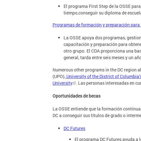
El programa First Step de la OSSE para
tiempo,conseguir su diploma de escuel
Programas de formación y preparación para 
La OSSE apoya dos programas, gestio
capacitación y preparación para obtene
otro grupo. El CDA proporciona una base
general, tarda entre seis meses y un añ
Numerous other programs in the DC region al
(UPO),
University of the District of Columbia
University
. Las personas interesadas en c
Oportunidades de becas
La OSSE entiende que la formación continua 
DC a conseguir sus títulos de grado o interm
DC Futures
El programa DC Futures ayuda a lo