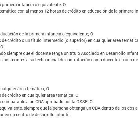
a primera infancia o equivalente; O
 temática con al menos 12 horas de crédito en educación de la primera i
educación de la primera infancia o equivalente; O
 de crédito o un título intermedio (o superior) en cualquier área temáti
 O
do siempre que el docente tenga un título Asociado en Desarrollo Infanti
s posteriores a su fecha inicial de contratación como docente en una ins
cualquier área temática; O
 de crédito en cualquier área temática; O
do comparable a un CDA aprobado por la OSSE; O
quivalente, siempre que la persona obtenga un CDA dentro de los dos añ
r en un centro de desarrollo infantil.