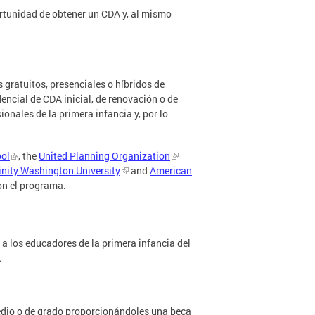
ortunidad de obtener un CDA y, al mismo
 gratuitos, presenciales o híbridos de
ncial de CDA inicial, de renovación o de
onales de la primera infancia y, por lo
ool
, the
United Planning Organization
inity Washington University
and
American
on el programa.
a los educadores de la primera infancia del
.
medio o de grado proporcionándoles una beca