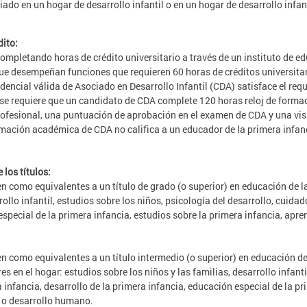
do en un hogar de desarrollo infantil o en un hogar de desarrollo infan
dito:
ompletando horas de crédito universitario a través de un instituto de e
ue desempeñan funciones que requieren 60 horas de créditos universitari
ncial válida de Asociado en Desarrollo Infantil (CDA) satisface el requi
 se requiere que un candidato de CDA complete 120 horas reloj de form
rofesional, una puntuación de aprobación en el examen de CDA y una visi
rmación académica de CDA no califica a un educador de la primera infanc
los títulos:
n como equivalentes a un título de grado (o superior) en educación de la
rollo infantil, estudios sobre los niños, psicología del desarrollo, cuida
especial de la primera infancia, estudios sobre la primera infancia, apr
n como equivalentes a un título intermedio (o superior) en educación de
 en el hogar: estudios sobre los niños y las familias, desarrollo infantil
 infancia, desarrollo de la primera infancia, educación especial de la pr
s o desarrollo humano.