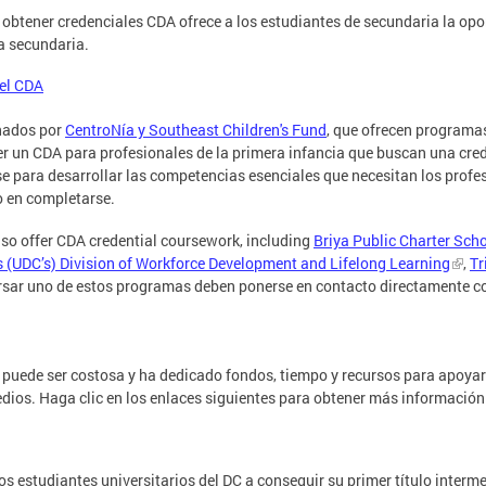
 obtener credenciales CDA ofrece a los estudiantes de secundaria la op
a secundaria.
el CDA
nados por
CentroNía y Southeast Children's Fund
, que ofrecen programas
r un CDA para profesionales de la primera infancia que buscan una crede
 para desarrollar las competencias esenciales que necesitan los profesi
o en completarse.
so offer CDA credential coursework, including
Briya Public Charter Sch
’s (UDC’s) Division of Workforce Development and Lifelong Learning
,
Tr
ursar uno de estos programas deben ponerse en contacto directamente c
puede ser costosa y ha dedicado fondos, tiempo y recursos para apoyar 
edios. Haga clic en los enlaces siguientes para obtener más información
s estudiantes universitarios del DC a conseguir su primer título inter