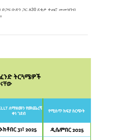
30
 ድጋፍ ቡድን ጋር ለ
ደቂቃ ቀጠሮ መመዝገብ
።