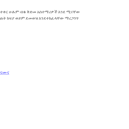
ስተቀር
ሁሉም
ብቁ
ቅድመ
አስተማሪዎች
እንደ
ሚናቸው
ሰአት
ክፍያ
ወይም
ደመወዝ
እንደተከፈላቸው
ማረጋገጥ
 ናሙና