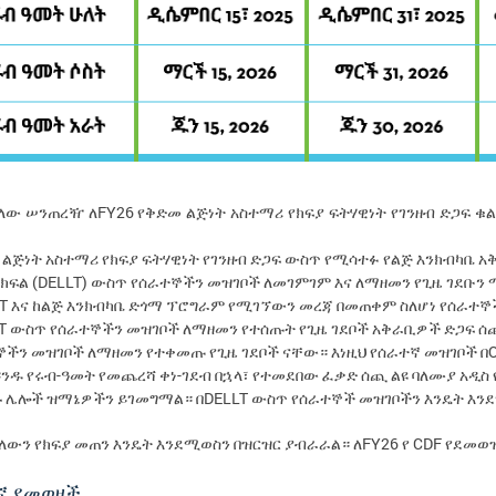
FY26
ያለው ሠንጠረዥ ለ
የቅድመ ልጅነት አስተማሪ የክፍያ ፍትሃዊነት የገንዘብ ድጋፍ ቁል
 ልጅነት አስተማሪ የክፍያ ፍትሃዊነት የገንዘብ ድጋፍ ውስጥ የሚሳተፉ የልጅ እንክብካቤ 
 ክፍል (DELLT) ውስጥ የሰራተኞችን መዝገቦች ለመገምገም እና ለማዘመን የጊዜ ገደቡ
LT እና ከልጅ እንክብካቤ ድጎማ ፕሮግራም የሚገኘውን መረጃ በመጠቀም ስለሆነ የሰራተ
LT ውስጥ የሰራተኞችን መዝገቦች ለማዘመን የተሰጡት የጊዜ ገደቦች አቅራቢዎች ድጋፍ ሰጪ
ኞችን መዝገቦች ለማዘመን የተቀመጡ የጊዜ ገደቦች ናቸው። እነዚህ የሰራተኛ መዝገቦች በ
ንዱ የሩብ-ዓመት የመጨረሻ ቀነ-ገደብ በኋላ፣ የተመደበው ፈቃድ ሰጪ ልዩ ባለሙያ አዲስ
ጉ ሌሎች ዝማኔዎችን ይገመግማል። በDELLT ውስጥ የሰራተኞች መዝገቦችን እንዴት እ
FY26
CDF
ለውን
የክፍያ
መጠን
እንዴት
እንደሚወስን
በዝርዝር
ያብራራል።
ለ
የ
የደመወ
ኛ
ደመወዞች