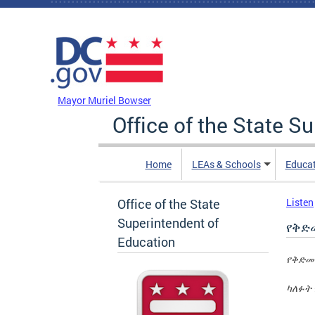
Skip to main content
DC Agency Top Menu
Mayor Muriel Bowser
Office of the State S
Home
LEAs & Schools
Educa
Office of the State
Listen
Superintendent of
የቅድ
Education
የቅድመ
ካለፉት