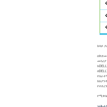
ከላይ 
በቅድመ
መሳሪያ
ከDEL
በDEL
የሰራተ
ከእያንዳ
የተደረ
የሚቀበ
ዝቅተ