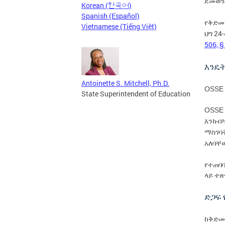
ደመወዝ
Korean (한국어)
Spanish (Español)
የቅድመ 
Vietnamese (Tiếng Việt)
24-
ህግ
506, §
እንዴ
Antoinette S. Mitchell, Ph.D.
OSS
State Superintendent of Education
OSS
እንክብ
ማስገባ
አለባቸ
የተጠባ
ላይ ተ
ድጋፍ
ከቅድመ 