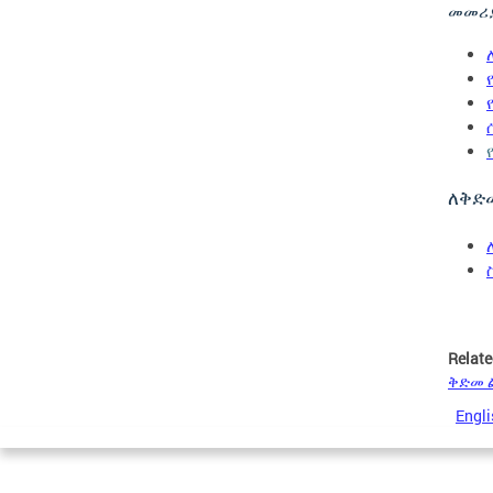
መመሪ
ለቅድ
Relate
ቅድመ ል
Engli