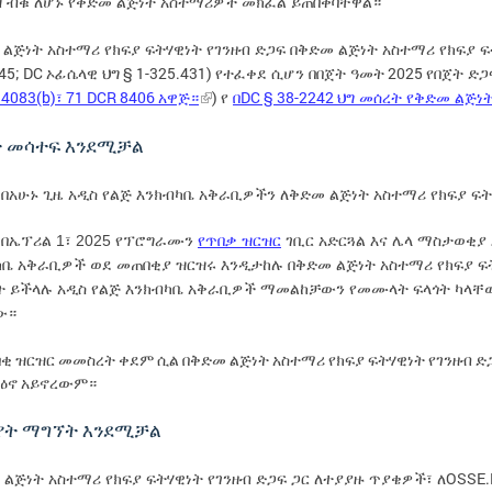
 ብቁ ለሆኑ የቅድመ ልጅነት አስተማሪዎች መክፈል ይጠበቅባቸዋል።
ልጅነት አስተማሪ የክፍያ ፍትሃዊነት የገንዘብ ድጋፍ በቅድመ ልጅነት አስተማሪ የክፍያ 
45; DC
§ 1-325.431)
2025
ኦፊሴላዊ ህግ
የተፈቀደ ሲሆን በበጀት ዓመት
የበጀት ድጋ
 4083(b)
71 DCR 8406
)
DC § 38-2242
፣
አዋጅ።
የ
በ
ህግ መሰረት የቅድመ ልጅነት
ት መሳተፍ እንደሚቻል
E
በአሁኑ ጊዜ አዲስ የልጅ እንክብካቤ አቅራቢዎችን ለቅድመ ልጅነት አስተማሪ የክፍያ ፍት
E
1
2025
በኤፕሪል
፣
የፕሮግራሙን
የጥበቃ ዝርዝር
ገቢር አድርጓል እና ሌላ ማስታወቂያ
ካቤ አቅራቢዎች ወደ መጠበቂያ ዝርዝሩ እንዲታከሉ በቅድመ ልጅነት አስተማሪ የክፍያ ፍ
ት ይችላሉ አዲስ የልጅ እንክብካቤ አቅራቢዎች ማመልከቻውን የመሙላት ፍላጎት ካላ
ው።
ባቂ ዝርዝር መመስረት ቀደም ሲል በቅድመ ልጅነት አስተማሪ የክፍያ ፍትሃዊነት የገንዘብ 
ጽዕኖ አይኖረውም።
 የት ማግኘት እንደሚቻል
OSSE.
ልጅነት አስተማሪ የክፍያ ፍትሃዊነት የገንዘብ ድጋፍ ጋር ለተያያዙ ጥያቄዎች፣ ለ