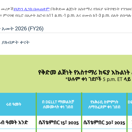
 መሪዎች
ይህንን ሊንክ በመጠቀም
ከቅድመ ልጅነት አስተማሪ የክፍያ ፍትሃዊነት የገንዘብ
11 a.m.-1 p.m.
1-3 p.m.
። ምናባዊ የቢሮ ሰአታት እሮብ ከ
እና ሀሙስ ከ
ሰአት ይሰጣሉ
 አመት 2026 (FY26)
 ያለብዎት ቀናት