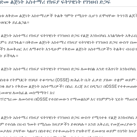
ቅድመ ልጅነት አስተማሪ የክፍያ ፍትሃዊነት የገንዘብ ድጋፍ
ክቱ ለቅድመ ልጅነት አስተማሪዎች ትልቅ ግምት የሚሰጥ ሲሆን ደሞዛቸው ትንንሽ ልጆች
ንጸባርቅ ይፈልጋል።
 ልጅነት አስተማሪ የክፍያ ፍትሃዊነት የገንዘብ ድጋፍ የልጅ እንክብካቤ አገልግሎት አ
ምሩ ይደግፋል። በቅድመ ልጅነት አስተማሪ የክፍያ ፍትሃዊነት የገንዘብ ድጋፍ ውስጥ በመ
ችን ለመቅጠር እና ለማቆየት እንዲሁም የቅድመ ልጅነት አስተማሪዎችን ትልቅና ብሩህ 
ቡ ይችላሉ።
 ልጅነት አስተማሪ የክፍያ ፍትሃዊነት የገንዘብ ድጋፍ ለመቀበል አንድ የሕፃናት እንክብካ
(OSSE)
በስቴቱ የትምህርት የበላይ ተቆጣጣሪ
ጽሕፈት ቤት ፈቃድ ያለው ተቋም ወይም
OSSE
ብቁ ለሆኑ የቅድመ ልጅነት አስተማሪዎች፣ በስራ ደረጃ እና በዲግሪ፣ በ
የተቀመጠው
ደመወዝ ለመክፈል መስማማት፤ እና
OSSE
በፕሮግራሙ ለመሳተፍ በ
የተሰየመውን የማመልከቻ እና የስምምነት ሂደት ማጠና
 ልጅነት አስተማሪ የክፍያ ፍትሃዊነት የገንዘብ ድጋፍ ውስጥ የሚሳተፉ የልጅ እንክብካቤ
ም የተሰሉ በሩብ ዓመት የሚሰጡ ክፍያዎችን ይቀበላሉ። አንድ አቅራቢ የመጀመሪያውን 
 መታለፍ ያላቸው ካልሆነ በስተቀር የተቀመጡትን የዝቅተኛ ደመወዝ ወይም የሰዓት ክፍ