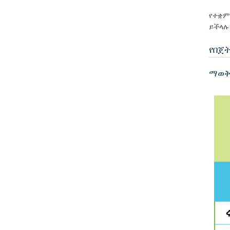
የተቋም
ይችላሉ
የበጀት
ማወቅ