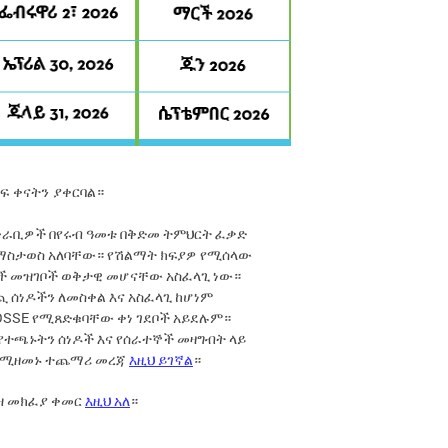
ፍ ቀናትን ያቀርባል።
አቅራቢዎች በየሩብ ዓመቱ በቅድመ ትምህርት ፈቃድ
ን ማስታወስ አለባቸው። የሽልማት ክፍያዎ የሚሰላው
ኞች መዝገቦች ወቅታዊ መሆናቸው አስፈላጊ ነው።
 ሰነዶችን ለመስቀል እና አስፈላጊ ከሆነም
OSSE የሚጸድቁባቸው ቀነ ገደቦች አይደሉም።
 የተጫኑትን ሰነዶች እና የሰራተኞች መዛግብት ላይ
ንደሚዘመኑ ተጨማሪ መረጃ
እዚህ ይገኛል
።
ዝ
መክፈያ
ቀመር
እዚህ
አለ
።