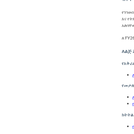
የገንዘብ
እና
የት
አለባቸ
FY2
ለ
ለልጅ
የአቅራ
የመታለ
ክትትል