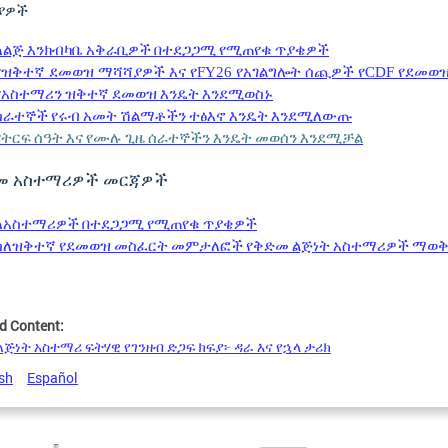
ያዎች
ለልጅ
እንክብካቤ
አቅራቢዎች
በተደጋጋሚ
የሚጠየቁ
ጥያቄዎች
የዝቅተኛ ደመወዝ ማሻሻያዎች እና የFY26 የአገልግሎት ሰጪዎች የCDF የደመወዝ
የአስተማሪን
ዝቅተኛ
ደመወዝ
እንዴት
እንደሚወስኑ
ሰራተኞች
የሩብ
አመት
ሽልማቶችን
ተፅእኖ
እንዴት
እንደሚለውጡ
የትርፍ
ሰዓት
እና
የሙሉ
ጊዜ
ሰራተኞችን
እንዴት
መወሰን
እንደሚቻል
መ
አስተማሪዎች
መርጃዎች
ለአስተማሪዎች
በተደጋጋሚ
የሚጠየቁ
ጥያቄዎች
ስለዝቅተኛ
የደመወዝ
መስፈርት
መምታለፎች
የቅድመ
ልጅነት
አስተማሪዎች
ማወ
d Content:
ጅነት አስተማሪ ፍትሃዊ የገንዘብ ድጋፍ ክፍያ፦ ዳራ እና የኋላ ታሪክ
sh
Español