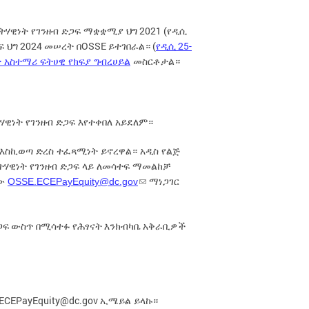
2021 (
ፍትሃዊነት የገንዘብ ድጋፍ ማቋቋሚያ ህግ
የዲሲ
2024
OSSE
(
25-
ፍ ህግ
መሠረት በ
ይተገበራል።
የዲሲ
 አስተማሪ ፍትሀዊ የክፍያ ግብረሀይል
መስርቶታል።
ሃዊነት የገንዘብ ድጋፍ እየተቀበለ አይደለም።
 እስኪወጣ ድረስ ተፈጻሚነት ይኖረዋል። አዲስ የልጅ
ትሃዊነት የገንዘብ ድጋፍ ላይ ለመሳተፍ ማመልከቻ
OSSE.ECEPayEquity@dc.gov
ቸው
ማነጋገር
ድጋፍ ውስጥ በሚሳተፉ የሕፃናት እንክብካቤ አቅራቢዎች
ECEPayEquity@dc.gov
ኢሜይል ይላኩ።