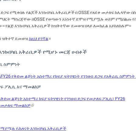
OSSE
ድጋፍ
የሚቀበሉ
የልጆች
እንክብካቤ
አቅራቢዎች
በ
የጸደቀ
መታለፍ
ከሌላቸው
በ
OSSE
ምህርት
ማስረጃቸው
በ
የወጣውን
አነስተኛ
ደሞዝ
የሚያሟሉ
ወይም
የሚበልጡ
የ
ው።
የልጅ
እንክብካቤ
አቅራቢዎች
ከዝቅተኛው
ደመወዝ
በላይ
ለመክፈል
አይከለከሉም።
6
ዝቅተኛ
ደመወዝ
እዚህ
ይገኛል
።
 እንክብካቤ አቅራቢዎች የሚሆኑ መርጃ ሀብቶች
ቢ ስምምነት
FY26
ለ
የቅድመ ልጅነት አስተማሪ የክፍያ ፍትሃዊነት የገንዘብ ድጋፍ የአቅራቢ ስምምነት
ፍ ፖሊሲ እና ማመልከቻ
FY26
ለቅድመ
ልጅነት
አስተማሪ
ክፍያ
ፍትሃዊነት
የገንዘብ
ድጋፍ
የመታለፍ
ፖሊሲ፣
የመታለፍ
ማመልከቻ
የማያሟሉ
የሕጻናት
እንክብካቤ
አቅራቢዎች