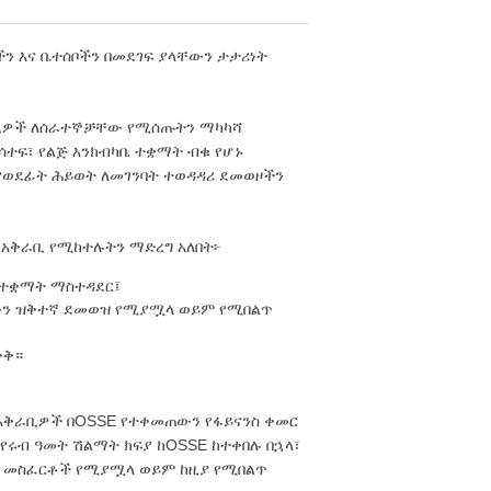
ን እና ቤተሰቦችን በመደገፍ ያላቸውን ታታሪነት
ቅራቢዎች ለሰራተኞቻቸው የሚሰጡትን ማካካሻ
ሳተፍ፣ የልጅ እንክብካቤ ተቋማት ብቁ የሆኑ
የወደፊት ሕይወት ለመገንባት ተወዳዳሪ ደመወዞችን
ቤ አቅራቢ የሚከተሉትን ማድረግ አለበት፦
 ተቋማት ማስተዳደር፤
ን ዝቅተኛ ደመወዝ የሚያሟላ ወይም የሚበልጥ
ቀቅ።
OSSE
 አቅራቢዎች በ
የተቀመጠውን የፋይናንስ ቀመር
OSSE
የሩብ ዓመት ሽልማት ክፍያ ከ
ከተቀበሉ በኋላ፣
ያ መስፈርቶች የሚያሟላ ወይም ከዚያ የሚበልጥ