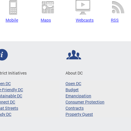
Mobile
Maps
Webcasts
RSS
trict Initiatives
About DC
een DC
Open DC
-Friendly DC
Budget
tainable DC
Emancipation
nnect DC
Consumer Protection
at Streets
Contracts
ady DC
Property Quest