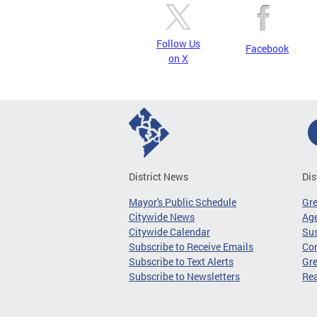
Follow Us
Facebook
on X
District News
Dis
Mayor's Public Schedule
Gr
Citywide News
Age
Citywide Calendar
Sus
Subscribe to Receive Emails
Co
Subscribe to Text Alerts
Gre
Subscribe to Newsletters
Re