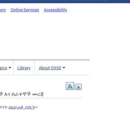
tory
Online Services
Accessibility
pics
Library
About OSSE
ዎች እና ሰራተኞች መረጃ
ማግኘት
እዚህ ጠቅ ያድርጉ
።