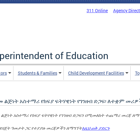
311 Online
Agency Direc
uperintendent of Education
tors
Students & Families
Child Development Facilities
To
መ ልጅነት አስተማሪ የክፍያ ፍትሃዊነት የገንዘብ ድጋፍ፡ ለተቋም መሪ
 ልጅነት አስተማሪ የክፍያ ፍትሃዊነት የገንዘብ ድጋፍን በሚመለከት ተጨማሪ መረጃ ለ
 የበጀት ዓመታት ጋር የተያያዙ መረጃዎችን ለማግኘት
እዚህ ጠቅ ያድርጉ