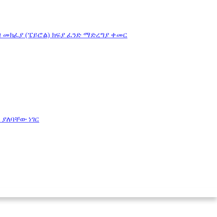
 መክፈያ (ፔይሮል) ክፍያ ፈንድ ማድረግያ ቀመር
ቅ
ያለባቸው
ነገር