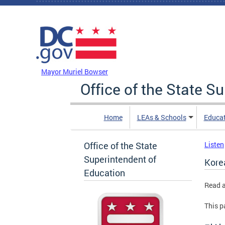
Skip to main content
DC Agency Top Menu
Mayor Muriel Bowser
Office of the State S
Home
LEAs & Schools
Educa
Office of the State
Listen
Superintendent of
Kor
Education
Read 
This p