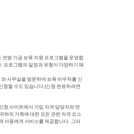
는
연방
기금
보육
지원
프로그램을
운영합
다
.
프로그램의
일정과
유형이
다양하기
때
스
와
사무실을
방문하여
보육
바우처를
신
신청할
수도
있습니다
(
신청
완료하려면
신청
사이트에서
가입
자격
담당자와
면
귀하의
가족에
대한
모든
관련
자격
요소
격
아동에게
서비스를
제공합니다
.
그러