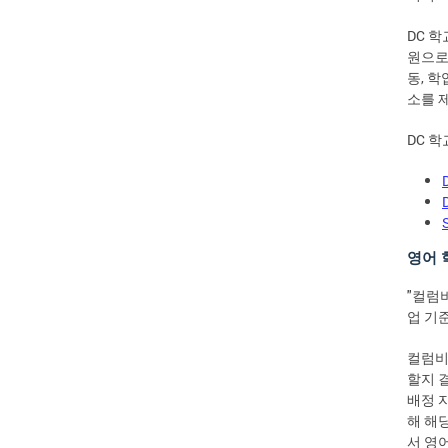
DC 
원으로
동, 
소를 
DC 
영어 학
"컬럼
업 기
컬럼비
할지 결
배정 
해 해
서 영