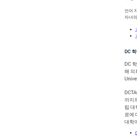
언어 
자녀의
DC 학
DC
학
해
의
Unive
DCTA
까지
립
대
료에
대학