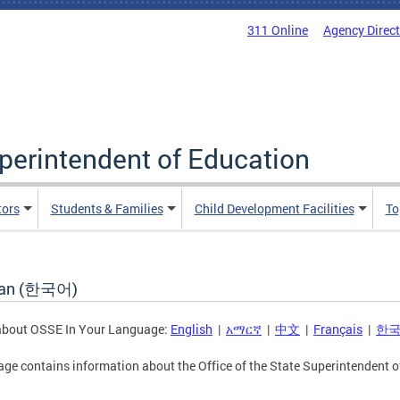
311 Online
Agency Direc
uperintendent of Education
tors
Students & Families
Child Development Facilities
To
ean (한국어)
about OSSE In Your Language:
English
|
አማርኛ
|
中文
|
Français
|
한
age contains information about the Office of the State Superintendent o