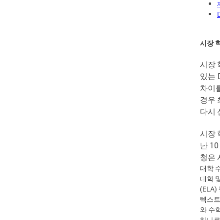
시장 
시장
있는
차이
경우
다시
시장
난
1
청은
대학 수학
대학 
(EL
텍스트
와 수학
하나로