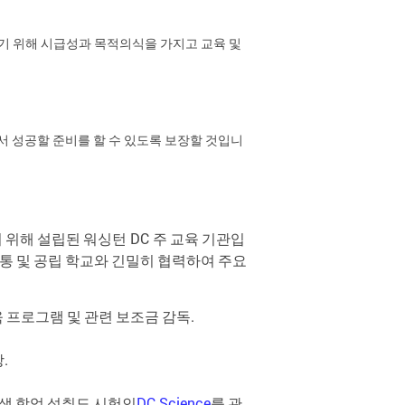
화하기 위해 시급성과 목적의식을 가지고 교육 및
서 성공할 준비를 할 수 있도록 보장할 것입니
기
위해
설립된
워싱턴
DC
주
교육
기관입
통
및
공립
학교와
긴밀히
협력하여
주요
육
프로그램
및
관련
보조금
감독
.
장
.
생
학업
성취도
시험인
DC Science
를
관