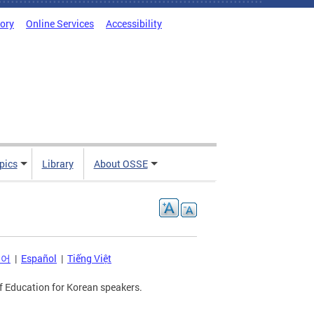
tory
Online Services
Accessibility
pics
Library
About OSSE
국어
|
Español
|
Tiếng Việt
f Education for Korean speakers.