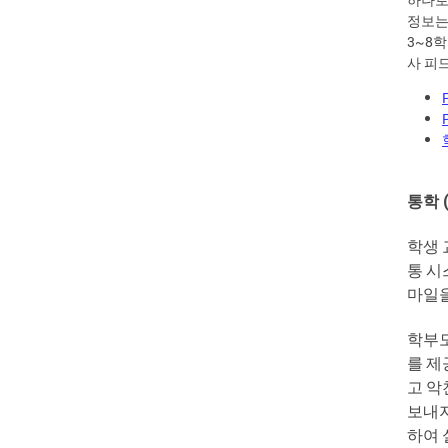
정보는
3~8학
사 피
통학
(
학생
통
시
마일
학부
를
제
고
악
보내
하여