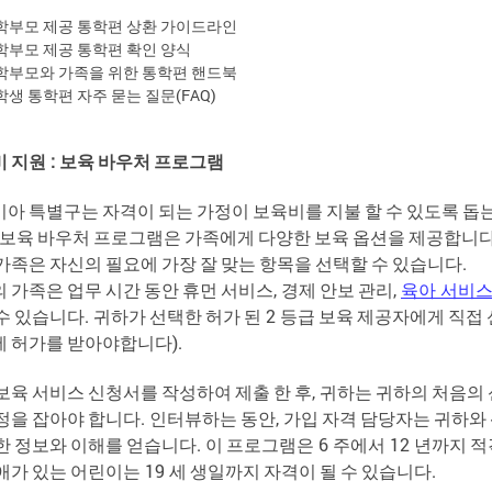
학부모 제공 통학편 상환 가이드라인
학부모 제공 통학편 확인 양식
학부모와 가족을 위한 통학편 핸드북
학생 통학편 자주 묻는 질문(FAQ)
비
지원
:
보육
바우처
프로그램
비아
특별구는
자격이
되는
가정이
보육비를
지불
할
수
있도록
돕
보육
바우처
프로그램은
가족에게
다양한
보육
옵션을
제공합니
가족은
자신의
필요에
가장
잘
맞는
항목을
선택할
수
있습니다
.
의
가족은
업무
시간
동안
휴먼
서비스
,
경제
안보
관리
,
육아
서비
수
있습니다
.
귀하가
선택한
허가
된
2
등급
보육
제공자에게
직접
에
허가를
받아야합니다
).
보육
서비스
신청서를
작성하여
제출
한
후
,
귀하는
귀하의
처음의
정을
잡아야
합니다
.
인터뷰하는
동안
,
가입
자격
담당자는
귀하와
한
정보와
이해를
얻습니다
.
이
프로그램은
6
주에서
12
년까지
적
애가
있는
어린이는
19
세
생일까지
자격이
될
수
있습니다
.