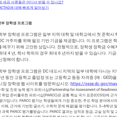
제 세금 서류들은 어디서 받을 수 있나요?
DCTAG에 대해 빠르게 알아보기
학부 장학생 프로그램
학부
장학생
프로그램은
일부
지역
대학
및
대학교에서
첫
준학사
DC
거주자를
위해
필요
기반
기금을
제공합니다
.
이
프로그램은
를
메꾸기
위해
고안된
상입니다
.
전형적으로
,
장학생
장학금
수혜
최대
4
년
,
학사
학위의
경우
최대
6
년까지
받을
수
있습니다
.
기금
신청해야
합니다
.
학부
장학생
프로그램은
DC
대도시
지역의
일부
대학에
다니는
지
0
년
동안
고등학교
졸업장
또는
고등학교
동등
자격증
(
예
: GED)
을
시장
장학생
웹
사이트를
방문하십시오
:
https://osse.dc.gov/may
 및 진로 능력 평가 파트너십(Partnership for Assessment of Readiness for
및 취업 준비를위한 파트너십(PARCC)은 공통 핵심 국가 표준(CCSS)에 
A) 평가입니다. PARCC 평가는 학생들에게 가장 중요한, 주요 학업 분야에
 이해, 근거에 기반한 글쓰기, 수학적 문제 해결)을 평가합니다. 3~8학년 
 과목 PARCC 평가를받습니다. PARCC 결과는 성적표 등급, 교실 성적 
, 아동의 성취 현황에 대한 광범위한 분석이 가능케 합니다. 교육자와 학부모