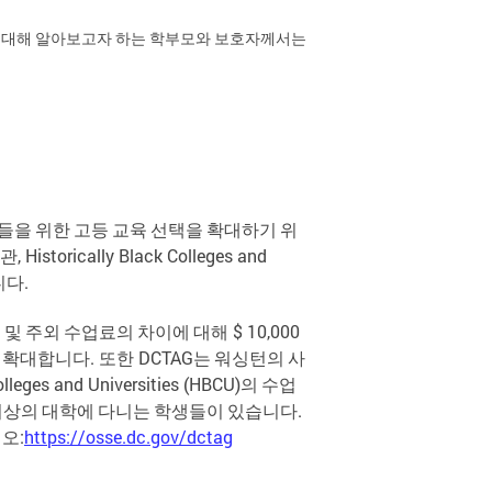
법에 대해 알아보고자 하는 학부모와 보호자께서는
들을
위한
고등
교육
선택을
확대하기
위
관
, Historically Black Colleges and
니다
.
주
및
주외
수업료의
차이에
대해
$ 10,000
확대합니다
.
또한
DCTAG
는
워싱턴의
사
olleges and Universities (HBCU)
의
수업
이상의
대학에
다니는
학생들이
있습니다
.
시오
:
https://osse.dc.gov/dctag