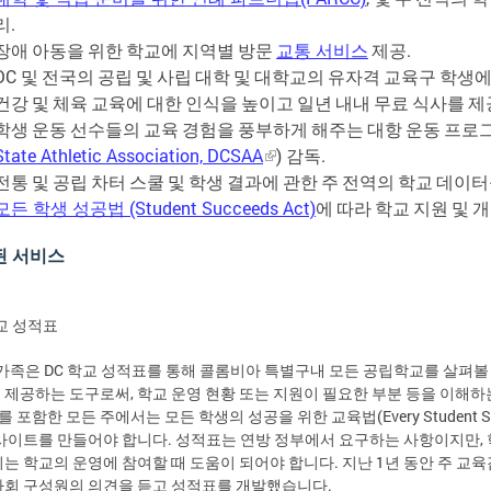
리
.
장애
아동을
위한
학교에
지역별
방문
교통
서비스
제공
.
DC
및
전국의
공립
및
사립
대학
및
대학교의
유자격
교육구
학생
건강
및
체육
교육에
대한
인식을
높이고
일년
내내
무료
식사를
제
학생
운동
선수들의
교육
경험을
풍부하게
해주는
대항
운동
프로
State Athletic Association, DCSAA
)
감독
.
전통
및
공립
차터
스쿨
및
학생
결과에
관한
주
전역의
학교
데이터
모든
학생
성공법
(Student Succeeds Act)
에
따라
학교
지원
및
개
된
서비스
학교 성적표
 가족은 DC 학교 성적표를 통해 콜롬비아 특별구내 모든 공립학교를 살펴볼
 제공하는 도구로써, 학교 운영 현황 또는 지원이 필요한 부분 등을 이해하
C를 포함한 모든 주에서는 모든 학생의 성공을 위한 교육법(Every Student Su
 사이트를 만들어야 합니다. 성적표는 연방 정부에서 요구하는 사항이지만, 
니는 학교의 운영에 참여할 때 도움이 되어야 합니다. 지난 1년 동안 주 교육감
사회 구성원의 의견을 듣고 성적표를 개발했습니다.