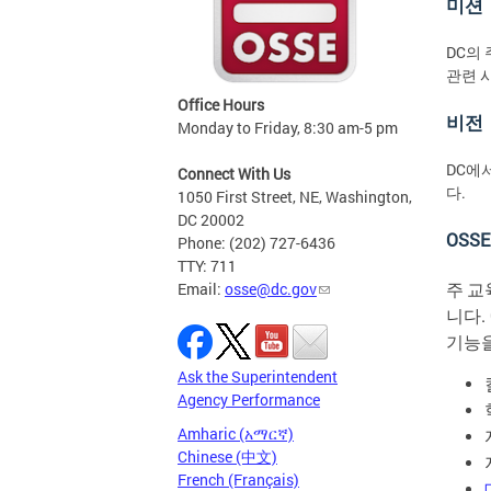
미션
DC의
관련 
Office Hours
비전
Monday to Friday, 8:30 am-5 pm
DC에
Connect With Us
다.
1050 First Street, NE, Washington,
DC 20002
OSSE
Phone: (202) 727-6436
TTY: 711
주
교
Email:
osse@dc.gov
니다
.
기능
Ask the Superintendent
Agency Performance
Amharic (አማርኛ)
Chinese (中文)
French (Français)