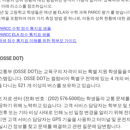
 아래 리소스를 참조하십시오.
년 및 고등학교 학생들은 매년 봄 ELA와 수학 과목 PARCC 평가 를 받습니다
드백을 포함하여 여러 가지 측정 방법 중 하나로, 아동의 성취 현황에 대한 
PARCC 수학 점수 통지표 샘플
PARCC ELA 점수 통지표 샘플
학생 점수 통지표 이해를 위한 학부모 가이드
OSSE DOT)
교통부
(OSSE DOT)
는
교육구의
자격이
되는
특별
지원
학생들을
스템입니다
. OSSE DOT
는
컬럼비아
특별구
전역에
있는
4
개의
버
을
다니는
521
개
이상의
버스를
보유하고
있습니다
.
모
자료
센터
(
전화
번호
: (202) 576-5000)
는
학생들의
교통
문제를
공하기
위해
노력하고
있습니다
.
고객
서비스
담당자는
학부모
및
천후
또는
기타
비상
사태로
인해
노선
일정
변경을
알리기
위해
전
지면
고객
서비스
담당자는
GPS
기술을
사용하고
터미널
및
운전
실시간
정보를
찾고
문제를
해결하고
관련
질문에
답변합니다
.