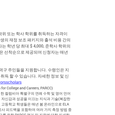
학위
또는
학사
학위를
취득하는
자격이
학생의
재정
보조
패키지와
출석
비용
간의
자는
학년
당
최대
$ 4,000,
준학사
학위의
은
선착순으로
제공되며
신청자는
매년
역구
주민들을
지원합니다
.
수령인은
지
취득
할
수
있습니다
.
자세한
정보
및
신
orsscholars
 College and Careers, PARCC)
근거한 컬럼비아 특별구의 연례 수학 및 영어 언어
서의 자신감과 성공을 이끄는 지식과 기술(복잡한
및 고등학교 학생들은 매년 봄 온라인으로 ELA
및 교사 피드백을 포함하여 여러 가지 측정 방법 중
를 위한 PARCC 평가 및 자원에 대한 자세한