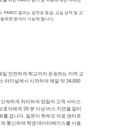
. PARCC 결과는 성적표 등급, 교실 성적 및 교
광범위한 분석이 가능케 합니다.
매일
안전하게
학교까지
운송하는
지역
교
스
터미널에서
시작하여
매일
약
34,000
신속하게
처리하여
양질의
고객
서비스
보호자에게
20
분
이상
버스
지연을
알리
화를
겁니다
.
질문이
학부모
자료
센터로
자와
통신하며
학생
데이터베이스를
사용