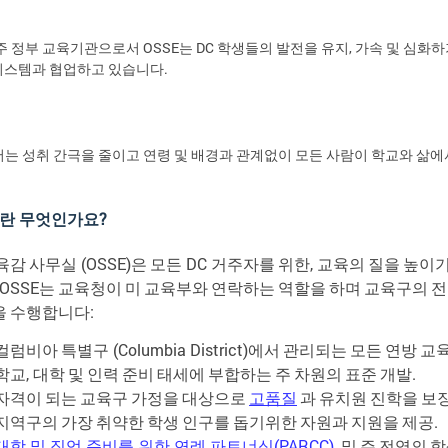
 주 정부 교육기관으로서 OSSE는 DC 학생들의 발전을 유지, 가속 및 심
시스템과 협업하고 있습니다.
서는 성취 간극을 줄이고 연령 및 배경과 관계없이 모든 사람이 학교와 삶에
란
무엇인가요
?
육감
사무실
(OSSE)
은
모든
DC
거주자를
위한
,
교육의
질을
높이
 OSSE
는
교육청이
미
교육부와
연락하는
역할을
하며
교육구의
전
을
수행합니다
:
컬럼비아
특별구
(Columbia District)
에서
관리되는
모든
연방
교
학교
,
대학
및
인력
준비
태세에
부합하는
주
차원의
표준
개발
.
자격이
되는
교육구
가정을
대상으로
고품질
과
유치원
진학을
보
지역구의
가장
취약한
학생
인구를
돕기위한
자원과
지원을
제공
.
대학
및
직업
준비를
위한
연례
파트너십
(PARCC)
,
및
주
전역의
학