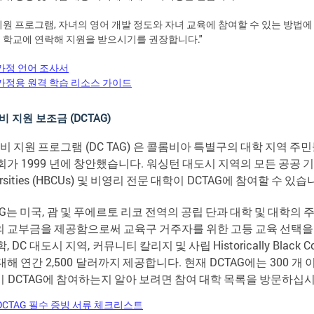
지원 프로그램, 자녀의 영어 개발 정도와 자녀 교육에 참여할 수 있는 방
 학교에 연락해 지원을 받으시기를 권장합니다."
가정 언어 조사서
가정용 원격 학습 리소스 가이드
비 지원 보조금 (DCTAG)
비
지원
프로그램
(DC TAG)
은
콜롬비아
특별구의
대학
지역
주민
회가
1999
년에
창안했습니다
.
워싱턴
대도시
지역의
모든
공공
기
rsities (HBCUs)
및
비영리
전문
대학이
DCTAG
에
참여할
수
있습
G
는
미국
,
괌
및
푸에르토
리코
전역의
공립
단과
대학
및
대학의
의
교부금을
제공함으로써
교육구
거주자를
위한
고등
교육
선택을
학
, DC
대도시
지역
,
커뮤니티
칼리지
및
사립
Historically Black C
대해
연간
2,500
달러까지
제공합니다
.
현재
DCTAG
에는
300
개
이
DCTAG
에
참여하는지
알아
보려면
참여
대학
목록을
방문하십
DCTAG 필수 증빙 서류 체크리스트