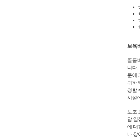
보육
콜롬
니다
.
문에
귀하
청할
시설
보조
담
일
에
대
나
장