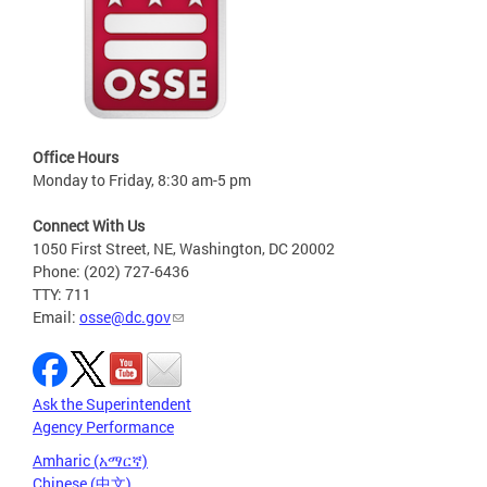
Office Hours
Monday to Friday, 8:30 am-5 pm
Connect With Us
1050 First Street, NE, Washington, DC 20002
Phone: (202) 727-6436
TTY: 711
Email:
osse@dc.gov
Ask the Superintendent
Agency Performance
Amharic (አማርኛ)
Chinese (中文)