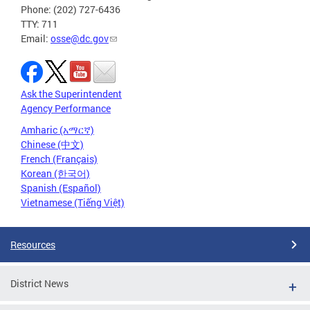
Phone: (202) 727-6436
TTY: 711
Email:
osse@dc.gov
Ask the Superintendent
Agency Performance
Amharic (አማርኛ)
Chinese (中文)
French (Français)
Korean (한국어)
Spanish (Español)
Vietnamese (Tiếng Việt)
Resources
District News