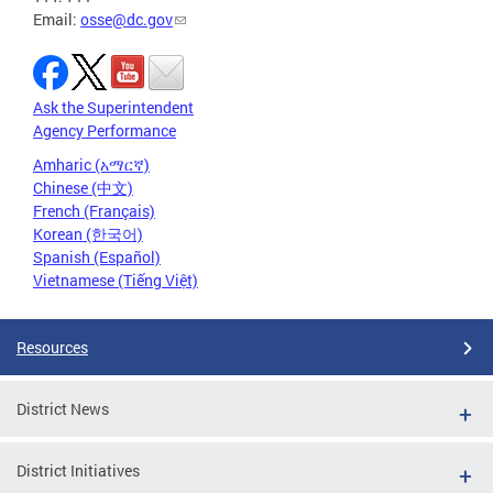
Email:
osse@dc.gov
Ask the Superintendent
Agency Performance
Amharic (አማርኛ)
Chinese (中文)
French (Français)
Korean (한국어)
Spanish (Español)
Vietnamese (Tiếng Việt)
Resources
District News
District Initiatives